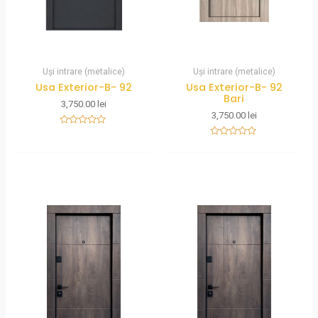
Uși intrare (metalice)
Uși intrare (metalice)
Usa Exterior-B- 92
Usa Exterior-B- 92
Bari
3,750.00
lei
3,750.00
lei
Rated
0
Rated
out
0
of
out
5
of
5