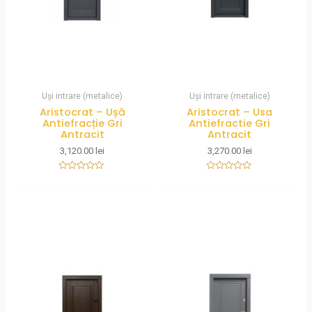
Uși intrare (metalice)
Uși intrare (metalice)
Aristocrat – Ușă
Aristocrat – Usa
Antiefracție Gri
Antiefractie Gri
Antracit
Antracit
3,120.00
lei
3,270.00
lei
Rated
Rated
0
0
out
out
of
of
5
5