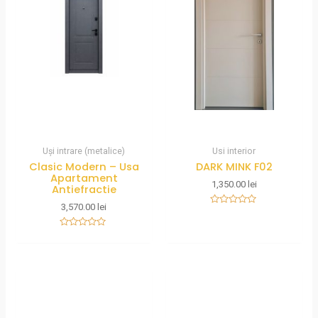
Uși intrare (metalice)
Usi interior
Clasic Modern – Usa
DARK MINK F02
Apartament
1,350.00
lei
Antiefractie
3,570.00
lei
Rated
0
out
Rated
of
0
5
out
of
5