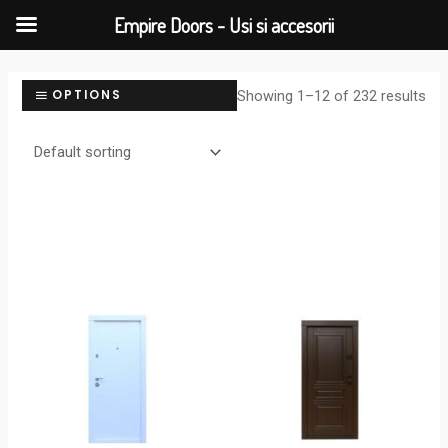
Empire Doors - Usi si accesorii
Showing 1–12 of 232 results
OPTIONS