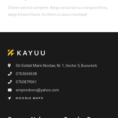
Oferim servicii complete. Alege sa lucrezi cu o singura firma,
alege Empire Doors. Iti oferim si usa si montajul!
Str.Soldat Marin Nicolae, Nr. 1, Sector 3, Bucuresti.
0763604638
0765879061
empiredoors@yahoo.com
GOOGLE MAPS