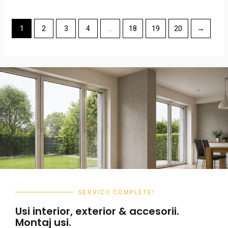
of
5
1
2
3
4
…
18
19
20
→
SERVICII COMPLETE!
Usi interior, exterior & accesorii.
Montaj usi.