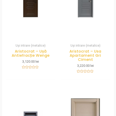
Uși intrare (metalice)
Uși intrare (metalice)
Aristocrat – Ușă
Aristocrat – Usa
Antiefracție Wenge
Apartament Gri
Ciment
3,120.00
lei
3,220.00
lei
Rated
0
Rated
out
0
of
out
5
of
5