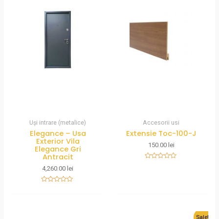
Uși intrare (metalice)
Accesorii usi
Elegance – Usa
Extensie Toc-100-J
Exterior Vila
150.00
lei
Elegance Gri
Antracit
Rated
4,260.00
lei
0
out
of
Rated
5
0
out
of
5
Sale!