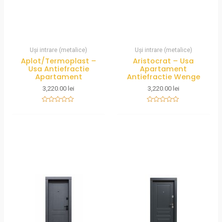
Uși intrare (metalice)
Uși intrare (metalice)
Aplot/Termoplast –
Aristocrat – Usa
Usa Antiefractie
Apartament
Apartament
Antiefractie Wenge
3,220.00
lei
3,220.00
lei
Rated
Rated
0
0
out
out
of
of
5
5