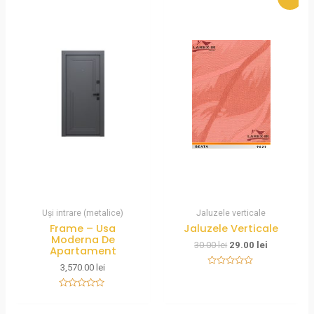
Uși intrare (metalice)
Jaluzele verticale
Frame – Usa
Jaluzele Verticale
Moderna De
30.00
lei
29.00
lei
Apartament
3,570.00
lei
Rated
0
out
Rated
of
0
5
out