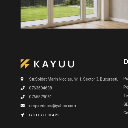
D
Po
Str.Soldat Marin Nicolae, Nr. 1, Sector 3, Bucuresti.
Po
0763604638
Te
0765879061
G
empiredoors@yahoo.com
Co
GOOGLE MAPS