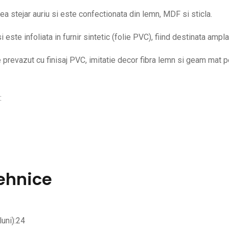
ea stejar auriu si este confectionata din lemn, MDF si sticla.
e infoliata in furnir sintetic (folie PVC), fiind destinata amplasar
e prevazut cu finisaj PVC, imitatie decor fibra lemn si geam mat p
:
Tehnice
luni):24