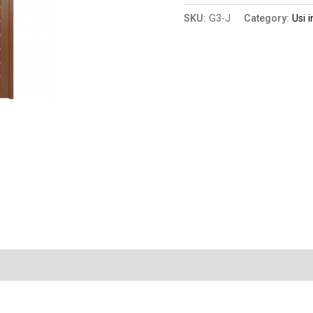
SKU:
G3-J
Category:
Usi i
n
Reviews (0)