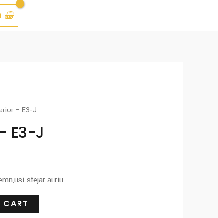
i
erior – E3-J
 – E3-J
emn,usi stejar auriu
 CART