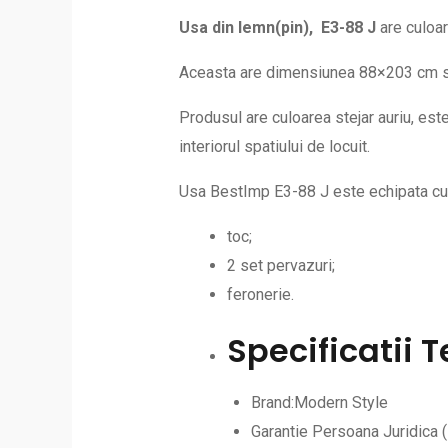
Usa din lemn(pin), E3-88 J
are
culoar
Aceasta are dimensiunea 88×203 cm si est
Produsul are culoarea stejar auriu, est
interiorul spatiului de locuit.
Usa BestImp E3-88 J este echipata cu
toc;
2 set pervazuri;
feronerie.
Specificatii 
Brand:Modern Style
Garantie Persoana Juridica (