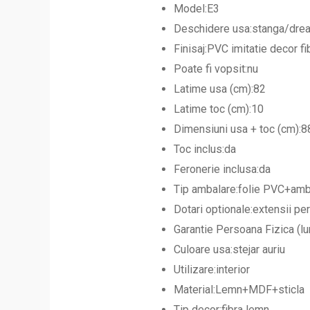
Model:E3
Deschidere usa:stanga/drea
Finisaj:PVC imitatie decor f
Poate fi vopsit:nu
Latime usa (cm):82
Latime toc (cm):10
Dimensiuni usa + toc (cm):
Toc inclus:da
Feronerie inclusa:da
Tip ambalare:folie PVC+amba
Dotari optionale:extensii pe
Garantie Persoana Fizica (lu
Culoare usa:stejar auriu
Utilizare:interior
Material:Lemn+MDF+sticla
Tip decor:fibra lemn