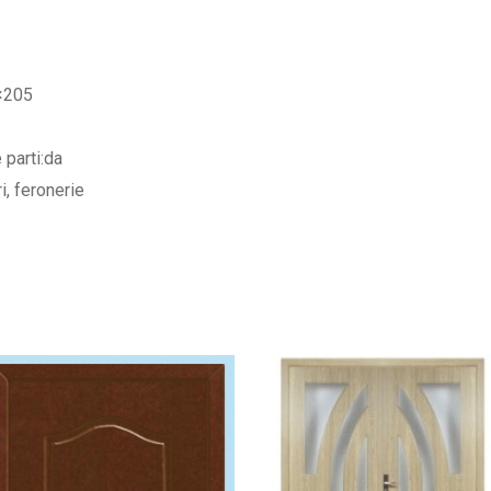
×205
 parti:da
i, feronerie