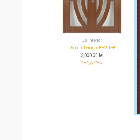
Usi interior
Usa Interior E-211-F
2,000.00
lei
Rated
0
out
of
5