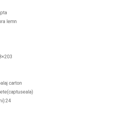
pta
ibra lemn
88×203
laj carton
rete(captuseala)
ni):24