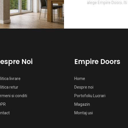
alege Empire Doors. Iti
espre Noi
Empire Doors
litica livrare
Home
litica retur
Despre noi
rmeni si conditi
Portofoliu Lucrari
DPR
Magazin
ntact
Montaj usi