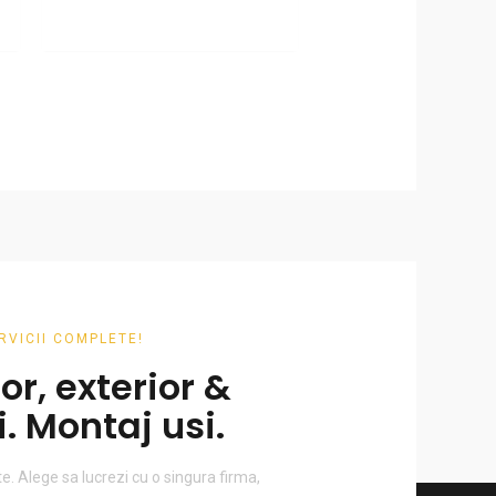
RVICII COMPLETE!
ior, exterior &
. Montaj usi.
e. Alege sa lucrezi cu o singura firma,