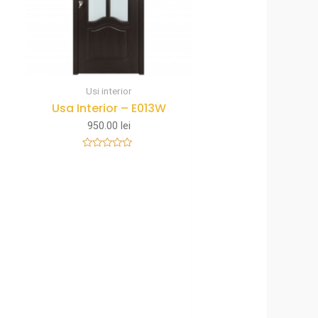
Usi interior
Usa Interior – E013W
950.00
lei
Rated
0
out
of
5