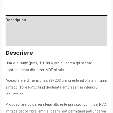
Description
Additional information
Reviews (0)
Descriere
Usa din lemn(pin), E1-88 G
are
culoarea gri si este
confectionata din lemn, MDF si sticla.
Aceasta are dimensiunea 88×203 cm si este infoliata in furnir
sintetic (folie PVC), fiind destinata amplasarii in interiorul
locuintelor.
Produsul are culoarea stejar alb, este prevazut cu finisaj PVC,
imitatie decor fibra lemn si geam mat permitand patrunderea