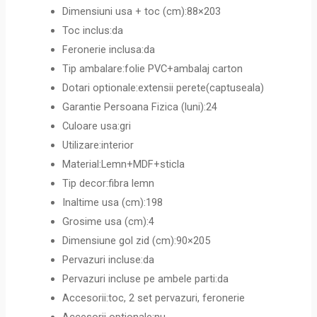
Dimensiuni usa + toc (cm):88×203
Toc inclus:da
Feronerie inclusa:da
Tip ambalare:folie PVC+ambalaj carton
Dotari optionale:extensii perete(captuseala)
Garantie Persoana Fizica (luni):24
Culoare usa:gri
Utilizare:interior
Material:Lemn+MDF+sticla
Tip decor:fibra lemn
Inaltime usa (cm):198
Grosime usa (cm):4
Dimensiune gol zid (cm):90×205
Pervazuri incluse:da
Pervazuri incluse pe ambele parti:da
Accesorii:toc, 2 set pervazuri, feronerie