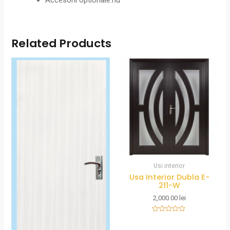
Accesorii optionale:nu
Related Products
Usi interior
Usa Interior Dubla E-
211-W
2,000.00
lei
Rated
0