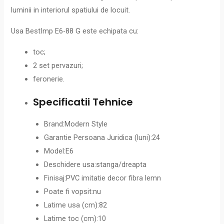
luminii in interiorul spatiului de locuit.
Usa BestImp E6-88 G este echipata cu:
toc;
2 set pervazuri;
feronerie.
Specificatii Tehnice
Brand:Modern Style
Garantie Persoana Juridica (luni):24
Model:E6
Deschidere usa:stanga/dreapta
Finisaj:PVC imitatie decor fibra lemn
Poate fi vopsit:nu
Latime usa (cm):82
Latime toc (cm):10