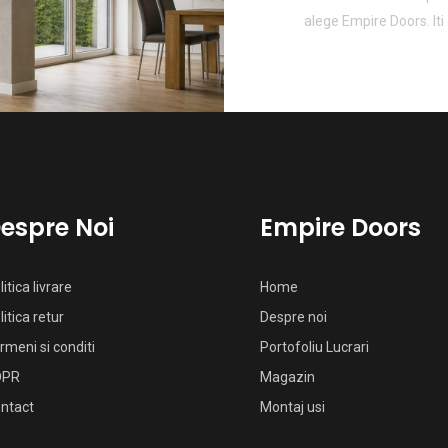
alege Empire Doors. Iti
espre Noi
Empire Doors
litica livrare
Home
litica retur
Despre noi
rmeni si conditi
Portofoliu Lucrari
DPR
Magazin
ntact
Montaj usi