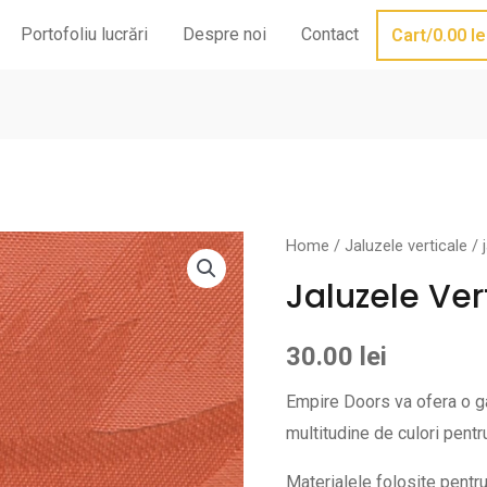
Portofoliu lucrări
Despre noi
Contact
Cart/
0.00
le
Home
/
Jaluzele verticale
/ 
Jaluzele Ver
30.00
lei
Empire Doors va ofera o ga
multitudine de culori pentr
Materialele folosite pentru