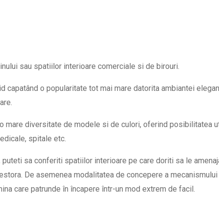
inului sau spatiilor interioare comerciale si de birouri.
id capatând o popularitate tot mai mare datorita ambiantei elegan
are.
o mare diversitate de modele si de culori, oferind posibilitatea util
 medicale, spitale etc.
 puteti sa conferiti spatiilor interioare pe care doriti sa le amena
a acestora. De asemenea modalitatea de concepere a mecanismului
lumina care patrunde în încapere într-un mod extrem de facil.