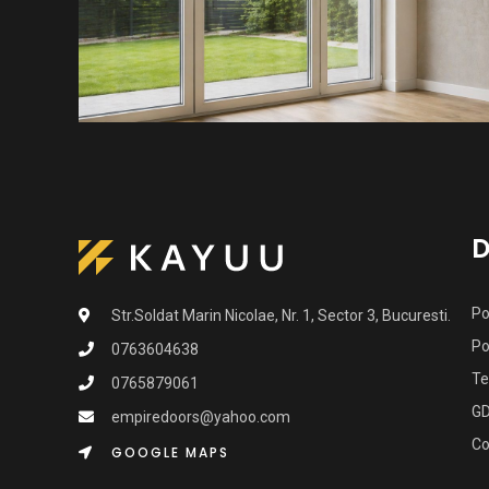
D
Po
Str.Soldat Marin Nicolae, Nr. 1, Sector 3, Bucuresti.
Po
0763604638
Te
0765879061
G
empiredoors@yahoo.com
Co
GOOGLE MAPS