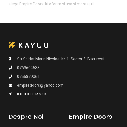
alege Empire Doors. Iti oferim si usa si montajul!
Str.Soldat Marin Nicolae, Nr. 1, Sector 3, Bucuresti.
0763604638
0765879061
empiredoors@yahoo.com
GOOGLE MAPS
Despre Noi
Empire Doors