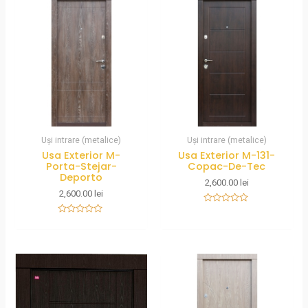
Uși intrare (metalice)
Uși intrare (metalice)
Usa Exterior M-
Usa Exterior M-131-
Porta-Stejar-
Copac-De-Tec
Deporto
2,600.00
lei
2,600.00
lei
Rated
0
Rated
out
0
of
out
5
of
5