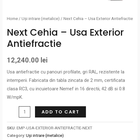
Home
/
Uși intrare (metalice)
/ Next Cehia – Usa Exterior Antiefractie
Next Cehia – Usa Exterior
Antiefractie
12,240.00
lei
Usa antiefractie cu panouri profilate, gri RAL, rezistente la
intemperii. Fabricata din tabla zincata de 2 mm, certificata
clasa RC3, cu incuietoare Nemef in 16 directii, 42 dB si 0.8
W/mpK.
ADD TO CART
SKU:
EMP-USA-EXTERIOR-ANTIEFRACTIE-NEXT
Category:
Uși intrare (metalice)