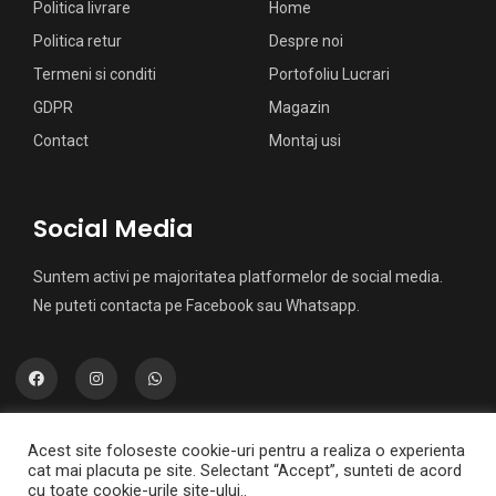
Politica livrare
Home
Politica retur
Despre noi
Termeni si conditi
Portofoliu Lucrari
GDPR
Magazin
Contact
Montaj usi
Social Media
Suntem activi pe majoritatea platformelor de social media.
Ne puteti contacta pe Facebook sau Whatsapp.
Acest site foloseste cookie-uri pentru a realiza o experienta
cat mai placuta pe site. Selectant “Accept”, sunteti de acord
cu toate cookie-urile site-ului..