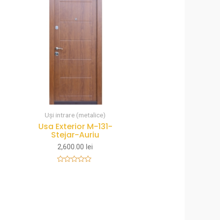
Uși intrare (metalice)
Usa Exterior M-131-
Stejar-Auriu
2,600.00
lei
Rated
0
out
of
5