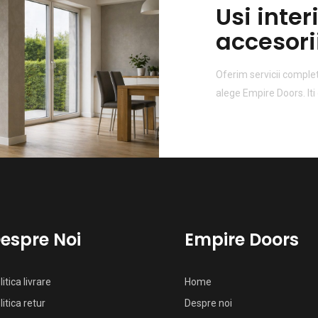
Usi inter
accesorii
Oferim servicii complet
alege Empire Doors. Iti
espre Noi
Empire Doors
litica livrare
Home
litica retur
Despre noi