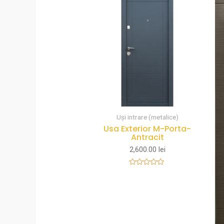
Uși intrare (metalice)
Usa Exterior M-Porta-
Antracit
2,600.00
lei
Rated
0
out
of
5