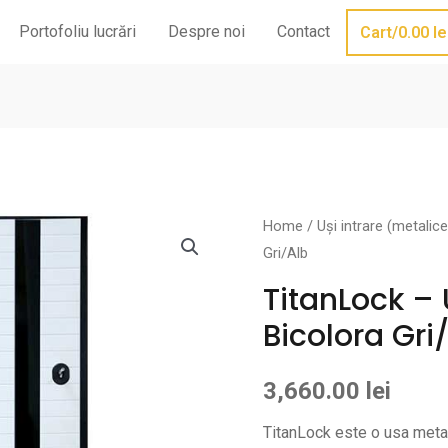
Portofoliu lucrări
Despre noi
Contact
Cart/
0.00
le
Home
/
Uși intrare (metalice
Gri/Alb
TitanLock – 
Bicolora Gri
3,660.00
lei
TitanLock este o usa metal