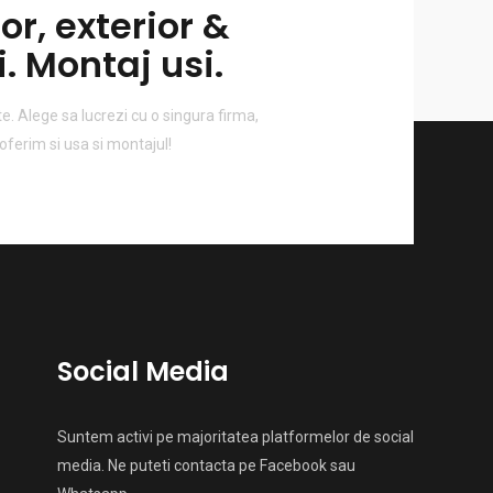
ior, exterior &
. Montaj usi.
e. Alege sa lucrezi cu o singura firma,
 oferim si usa si montajul!
Social Media
Suntem activi pe majoritatea platformelor de social
media. Ne puteti contacta pe Facebook sau