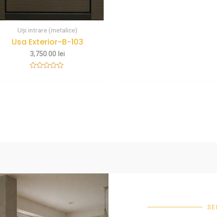
Uși intrare (metalice)
Usa Exterior-B-103
3,750.00
lei
Rated
0
out
of
5
SE