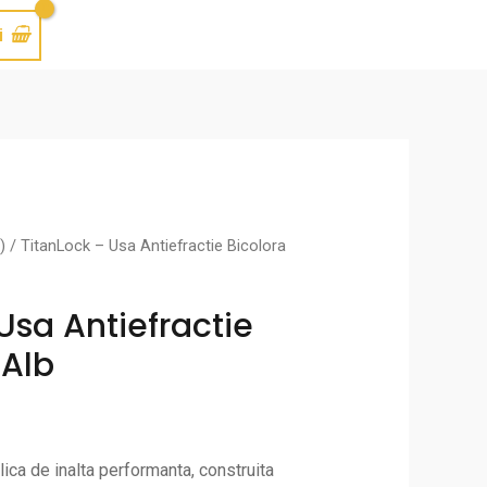
i
)
/ TitanLock – Usa Antiefractie Bicolora
Usa Antiefractie
/Alb
ica de inalta performanta, construita