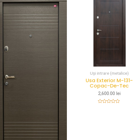
Uși intrare (metalice)
Usa Exterior M-131-
Copac-De-Tec
2,600.00
lei
Rated
0
out
of
5