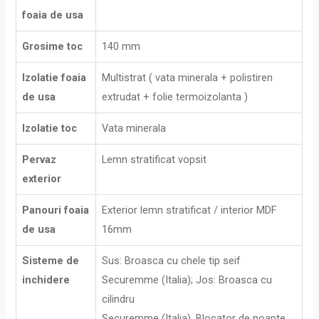
foaia de usa
Grosime toc
140 mm
Izolatie foaia
Multistrat ( vata minerala + polistiren
de usa
extrudat + folie termoizolanta )
Izolatie toc
Vata minerala
Pervaz
Lemn stratificat vopsit
exterior
Panouri foaia
Exterior lemn stratificat / interior MDF
de usa
16mm
Sisteme de
Sus: Broasca cu chele tip seif
inchidere
Securemme (Italia); Jos: Broasca cu
cilindru
Securemme (Italia). Blocator de noapte.