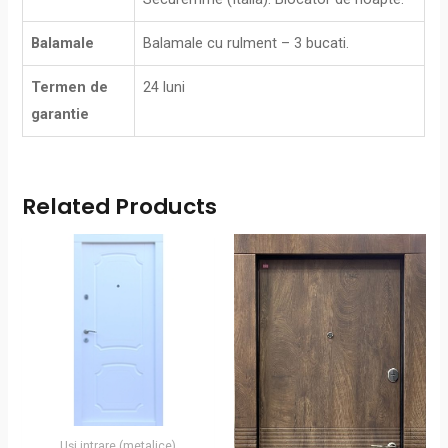
Balamale
Balamale cu rulment – 3 bucati.
Termen de
24 luni
garantie
Related Products
Uși intrare (metalice)