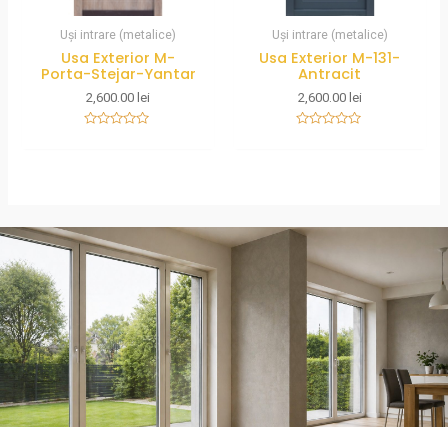
Uși intrare (metalice)
Uși intrare (metalice)
Usa Exterior M-
Usa Exterior M-131-
Porta-Stejar-Yantar
Antracit
2,600.00
lei
2,600.00
lei
Rated
Rated
0
0
out
out
of
of
5
5