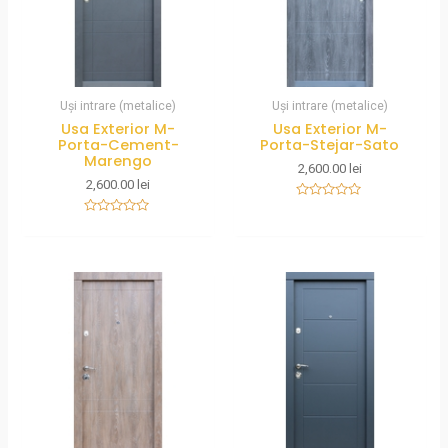
Uși intrare (metalice)
Uși intrare (metalice)
Usa Exterior M-
Usa Exterior M-
Porta-Cement-
Porta-Stejar-Sato
Marengo
2,600.00
lei
2,600.00
lei
Rated
0
Rated
out
0
of
out
5
of
5