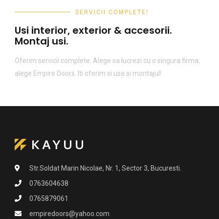
SERVICII COMPLETE!
Usi interior, exterior & accesorii.
Montaj usi.
Oferim servicii complete. Alege sa lucrezi cu o singura firma,
alege Empire Doors. Iti oferim si usa si montajul!
Str.Soldat Marin Nicolae, Nr. 1, Sector 3, Bucuresti.
0763604638
0765879061
empiredoors@yahoo.com