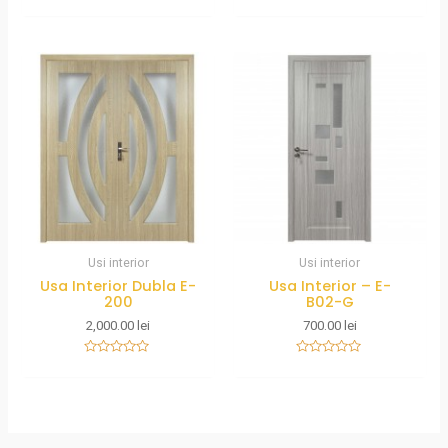
Rated
out
0
of
out
5
of
5
Usi interior
Usi interior
Usa Interior Dubla E-
Usa Interior – E-
200
B02-G
2,000.00
lei
700.00
lei
Rated
Rated
0
0
out
out
of
of
5
5