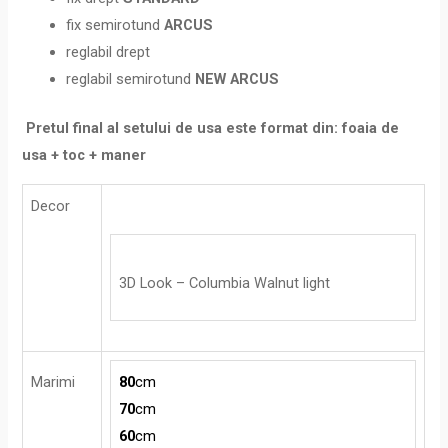
fix semirotund
ARCUS
reglabil drept
reglabil semirotund
NEW ARCUS
Pretul final al setului de usa este format din: foaia de
usa + toc + maner
Decor
3D Look – Columbia Walnut light
Marimi
80
cm
70
cm
60
cm