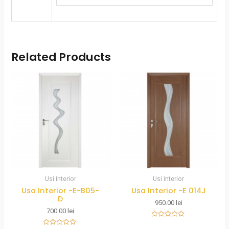
Related Products
Usi interior
Usi interior
Usa Interior -E-B05-
Usa Interior -E 014J
D
950.00
lei
700.00
lei
Rated
0