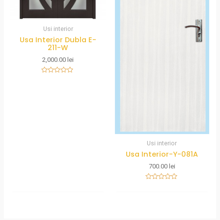
Usi interior
Usa Interior Dubla E-
211-W
2,000.00
lei
Rated
0
out
of
5
Usi interior
Usa Interior-Y-081A
700.00
lei
Rated
0
out
of
5