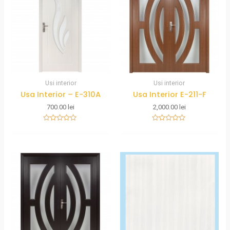
Usi interior
Usi interior
Usa Interior – E-310A
Usa Interior E-211-F
700.00
lei
2,000.00
lei
Rated
Rated
0
0
out
out
of
of
5
5