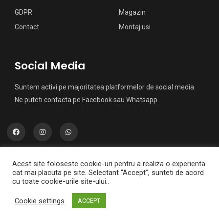
GDPR
Magazin
Contact
Montaj usi
Social Media
Suntem activi pe majoritatea platformelor de social media.
Ne puteti contacta pe Facebook sau Whatsapp.
Acest site foloseste cookie-uri pentru a realiza o experienta
cat mai placuta pe site. Selectant “Accept”, sunteti de acord
cu toate cookie-urile site-ului..
Copyright © 2026 Empire Doors - Usi si accesorii
Cookie settings
ACCEPT
Powered by Empire Doors - Usi si accesorii