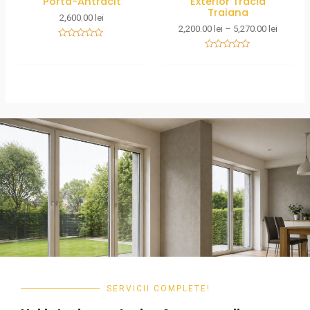
Porta-Antracit
Exterior Tracia
Traiana
2,600.00
lei
2,200.00
lei
–
5,270.00
lei
Rated
0
Rated
out
0
of
out
5
of
5
SERVICII COMPLETE!