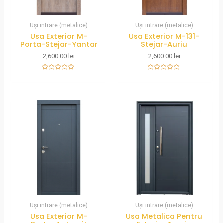
Uși intrare (metalice)
Uși intrare (metalice)
Usa Exterior M-
Usa Exterior M-131-
Porta-Stejar-Yantar
Stejar-Auriu
2,600.00
lei
2,600.00
lei
Rated
Rated
0
0
out
out
of
of
5
5
Uși intrare (metalice)
Uși intrare (metalice)
Usa Exterior M-
Usa Metalica Pentru