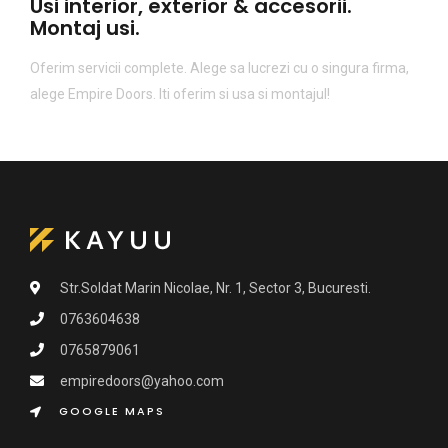
Usi interior, exterior & accesorii.
Montaj usi.
Oferim servicii complete. Alege sa lucrezi cu o singura firma,
alege Empire Doors. Iti oferim si usa si montajul!
Str.Soldat Marin Nicolae, Nr. 1, Sector 3, Bucuresti.
0763604638
0765879061
empiredoors@yahoo.com
GOOGLE MAPS